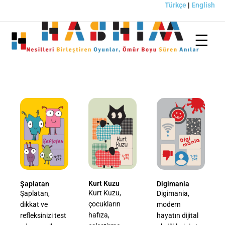
İçeriğe
Türkçe
|
English
atla
Kurt Kuzu
Şaplatan
Digimania
Kurt Kuzu,
Şaplatan,
Digimania,
çocukların
dikkat ve
modern
hafıza,
refleksinizi test
hayatın dijital