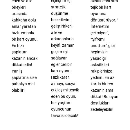
eşleştirme,
eden ve aile
aksiliklerini stra
stratejik
bireyleri
tejik bir kart
düşünme
arasında
oyununa
becerilerini
kahkaha dolu
dönüştürüyor. “
geliştirirken,
anlar yaratan
İnternetim
aile ve
hızlı tempolu
çekmiyor”,
arkadaşlarla
bir kart oyunu.
“Şifremi
keyifli zaman
En hızlı
unuttum” gibi
ge
ç
irmeyi
şaplatan
hepimizin
sağlayan
kazanır, ancak
yaşadığı
eğlenceli bir
dikkat edin!
asksilikleri
kart oyunu.
Yanlış
rakiplerinize
Hızlı karar
şaplatma size
yedirin! En az
almayı, sosyal
pahalıya mal
kartla bitiren
etkileşimi teşvik
olabilir!
kazanır, ama
eden bu oyun,
dikkat! Bu oyun
her yaştan
dostlukları
oyuncunun
zedeleyebilir!
favorisi olacak!